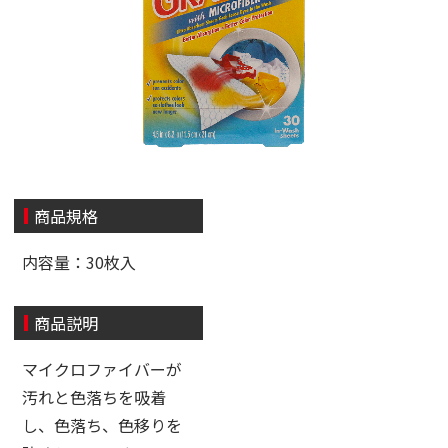
商品規格
内容量：30枚入
商品説明
マイクロファイバーが
汚れと色落ちを吸着
し、色落ち、色移りを