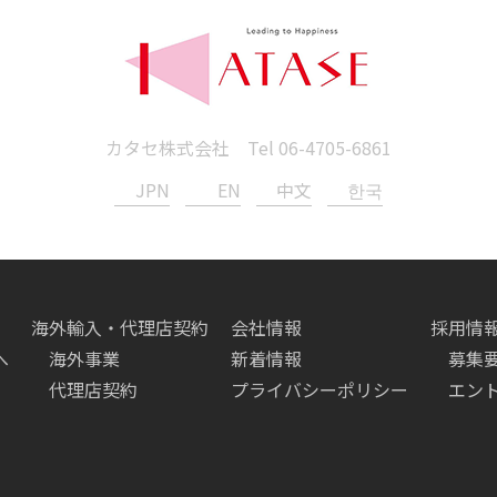
カタセ株式会社 Tel
06-4705-6861
JPN
EN
中文
한국
海外輸入・代理店契約
会社情報
採用情
へ
海外事業
新着情報
募集
代理店契約
プライバシーポリシー
エン