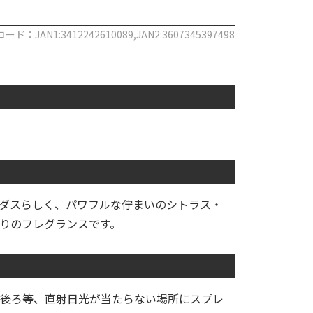
コード：JAN1:3412242610089,JAN2:3607345397498
ダスらしく、パワフルな佇まいのシトラス・
りのフレグランスです。
後ろ等、直射日光が当たらない場所にスプレ