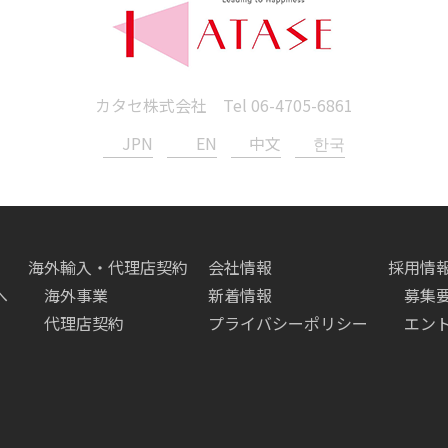
カタセ株式会社 Tel
06-4705-6861
JPN
EN
中文
한국
海外輸入・代理店契約
会社情報
採用情
へ
海外事業
新着情報
募集
代理店契約
プライバシーポリシー
エン