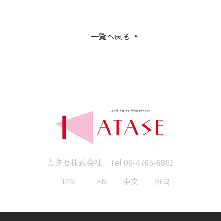
一覧へ戻る
カタセ株式会社 Tel
06-4705-6861
JPN
EN
中文
한국