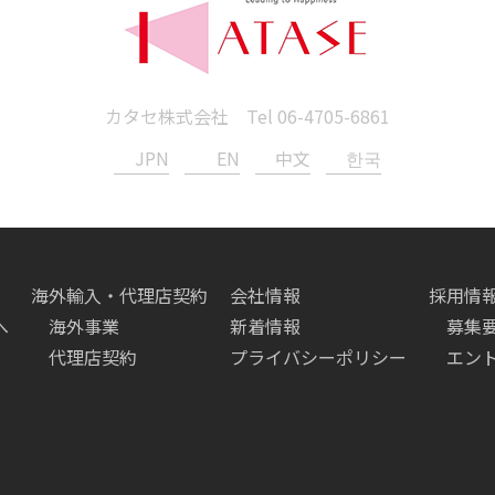
カタセ株式会社 Tel
06-4705-6861
JPN
EN
中文
한국
海外輸入・代理店契約
会社情報
採用情
へ
海外事業
新着情報
募集
代理店契約
プライバシーポリシー
エン