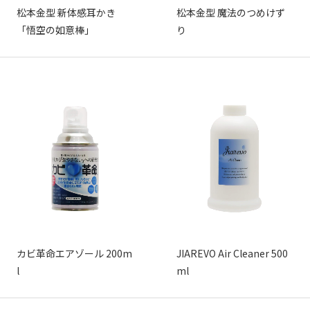
松本金型 新体感耳かき
松本金型 魔法のつめけず
「悟空の如意棒」
り
カビ革命エアゾール 200m
JIAREVO Air Cleaner 500
l
ml