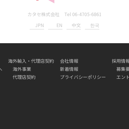
カタセ株式会社 Tel
06-4705-6861
JPN
EN
中文
한국
海外輸入・代理店契約
会社情報
採用情
へ
海外事業
新着情報
募集
代理店契約
プライバシーポリシー
エン