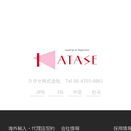
カタセ株式会社 Tel
06-4705-6861
JPN
EN
中文
한국
海外輸入・代理店契約
会社情報
採用情