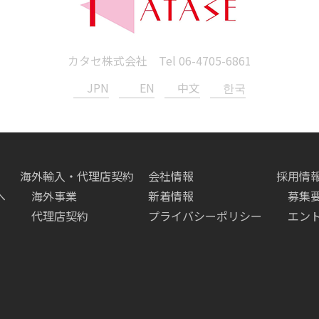
カタセ株式会社 Tel
06-4705-6861
JPN
EN
中文
한국
海外輸入・代理店契約
会社情報
採用情
へ
海外事業
新着情報
募集
代理店契約
プライバシーポリシー
エン