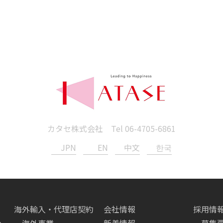
カタセ株式会社 Tel
06-4705-6861
JPN
EN
中文
한국
海外輸入・代理店契約
会社情報
採用情
へ
海外事業
新着情報
募集